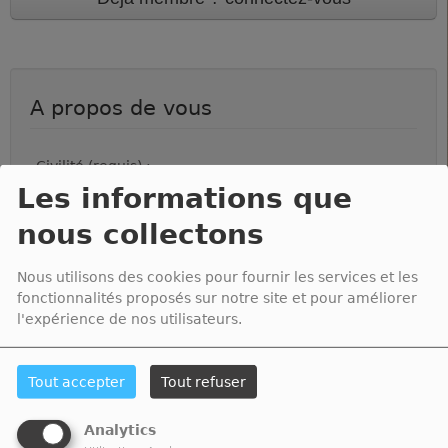
A propos de vous
Civilité (requis) :
Les informations que
nous collectons
Nom (requis) :
Nous utilisons des cookies pour fournir les services et les
Prénom (requis) :
fonctionnalités proposés sur notre site et pour améliorer
l'expérience de nos utilisateurs.
Ville (requis) :
Tout accepter
Tout refuser
Pays (requis) :
Analytics